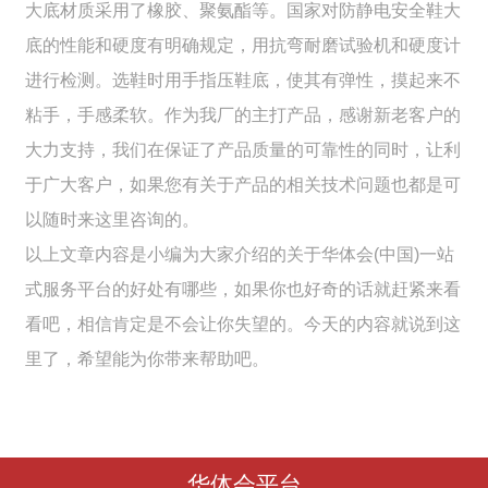
大底材质采用了橡胶、聚氨酯等。国家对防静电安全鞋大
底的性能和硬度有明确规定，用抗弯耐磨试验机和硬度计
进行检测。选鞋时用手指压鞋底，使其有弹性，摸起来不
粘手，手感柔软。作为我厂的主打产品，感谢新老客户的
大力支持，我们在保证了产品质量的可靠性的同时，让利
于广大客户，如果您有关于产品的相关技术问题也都是可
以随时来这里咨询的。
以上文章内容是小编为大家介绍的关于华体会(中国)一站
式服务平台的好处有哪些，如果你也好奇的话就赶紧来看
看吧，相信肯定是不会让你失望的。今天的内容就说到这
里了，希望能为你带来帮助吧。
华体会平台