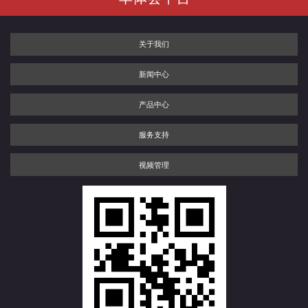
关于我们
新闻中心
产品中心
服务支持
视频管理