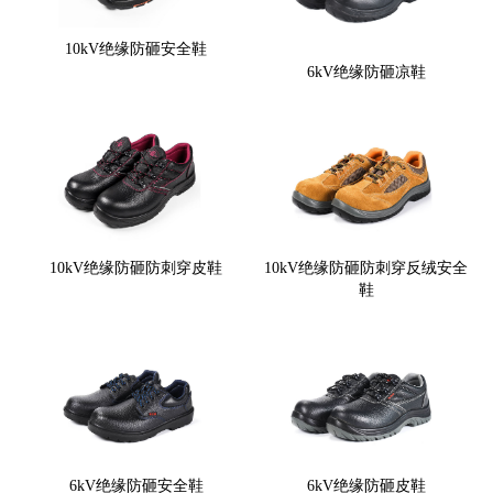
10kV绝缘防砸安全鞋
6kV绝缘防砸凉鞋
10kV绝缘防砸防刺穿皮鞋
10kV绝缘防砸防刺穿反绒安全
鞋
6kV绝缘防砸安全鞋
6kV绝缘防砸皮鞋